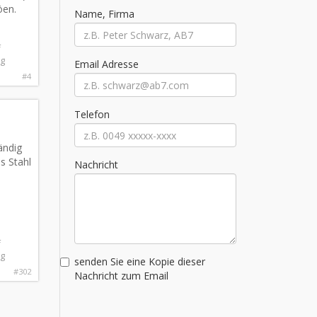
öen
.
Name, Firma
f
ag
Email Adresse
#4
Telefon
ändig
s Stahl
Nachricht
f
ag
senden Sie eine Kopie dieser
#302
Nachricht zum Email