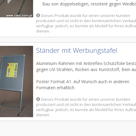
Bau
von doppelseitigen
, resistent gegen
Windb
Dieses Produkt wurde für einen unserer Kunden
produziert und ist nicht in den kontinuierlichen Verkau
verfügbar. Jedoch, es konnte als Modell für Ihren Auftr
dienen.
Ständer mit Werbungstafel
Aluminium-Rahmen
mit Antireflex-
Schutzfolie
best
gegen
UV-Strahlen,
Rück
en
aus
Kunststoff,
Bein au
Poster Format
A1
.
Auf Wunsch auch
in anderen
Formaten
erhältlich
.
Dieses Produkt wurde für einen unserer Kunden
produziert und ist nicht in den kontinuierlichen Verkau
verfügbar. Jedoch, es konnte als Modell für Ihren Auftr
dienen.