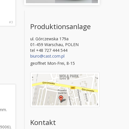
#3
Produktionsanlage
ul. Górczewska 179a
01-459 Warschau, POLEN
tel +48 727 444 544
biuro@cast.com.pl
geoffnet Mon-Frei, 8-15
 mm.
Kontakt
 9006)
.