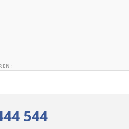
REN:
444 544