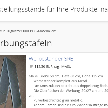
tellungsstände für Ihre Produkte,
na
für Flugblätter und POS-Materialien:
rbungstafeln
Werbeständer SRE
112,50 EUR zzgl. MwSt.
Maße:
Breite
50 cm
, Tiefe
60 cm
, Höhe
135 cm
Werbeständer
komplett aus
Metall.
Die Konstruktion
besteht aus
doppelseitig
flach.
Die Oberflächen
der Werbung
:
50x27
cm und
5
cm:
Pulverbeschichtet grau
metallic.
Andere Farben sind
für Großhandelsaufträge
mö