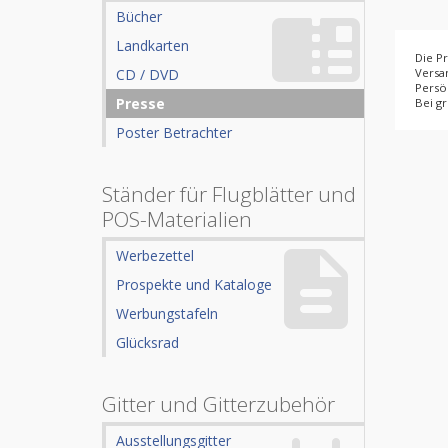
Bücher
Landkarten
Die P
CD / DVD
Versan
Persö
Presse
Bei gr
Poster Betrachter
Ständer für Flugblätter und
POS-Materialien
Werbezettel
Prospekte und Kataloge
Werbungstafeln
Glücksrad
Gitter und Gitterzubehör
Ausstellungsgitter