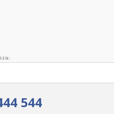
REN:
444 544