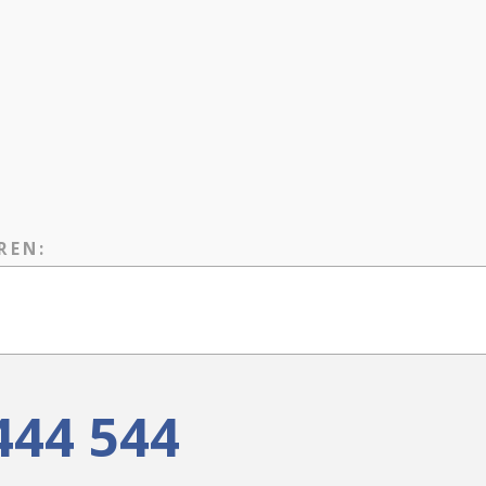
REN:
444 544